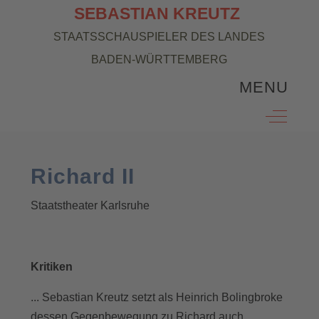
SEBASTIAN KREUTZ
STAATSSCHAUSPIELER DES LANDES
BADEN-WÜRTTEMBERG
MENU
Off-Can
Richard II
Staatstheater Karlsruhe
Kritiken
... Sebastian Kreutz setzt als Heinrich Bolingbroke
dessen Gegenbewegung zu Richard auch