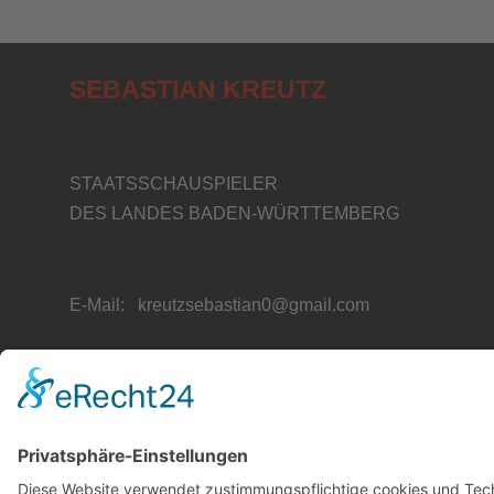
SEBASTIAN KREUTZ
STAATSSCHAUSPIELER
DES LANDES BADEN-WÜRTTEMBERG
E-Mail:
kreutzsebastian0@gmail.com
© 2026
SEBASTIAN KREUTZ
IMPRESSUM
|
DATENSCHUTZ