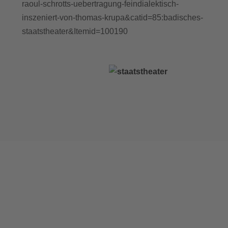
raoul-schrotts-uebertragung-feindialektisch-
inszeniert-von-thomas-krupa&catid=85:badisches-
staatstheater&Itemid=100190